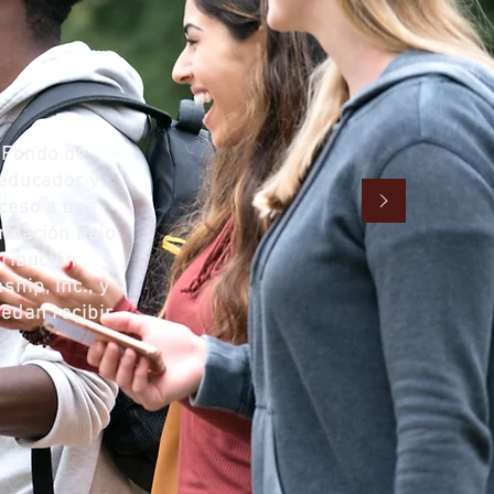
"Fondo de
 educador y
ceso a una
undación bajo
tribución
hip, Inc., y
uedan recibir