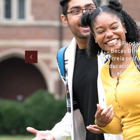
La Fundac
Becas Oliv
creía prof
educación un
el nombr
financiera a
para lograr 