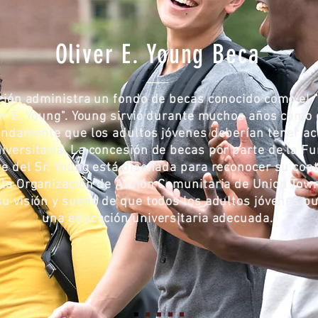
Oliver E. Young Beca
ión administra un fondo de becas conocido como el 
er E. Young". Young sirvió durante muchos años como
undamente que los adultos jóvenes deberían tener ac
iversitaria. La concesión de becas por parte de la F
e del Sr. Young está diseñada para reconocer su con
 la Organización de Acción Comunitaria de Union Towns
su visión y sueño de que todos los adultos jóvenes p
una educación universitaria adecuada.