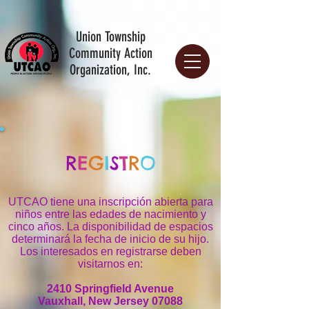
Union Township
Community Action
Organization, Inc.
R
E
G
I
S
T
R
O
UTCAO tiene una inscripción abierta para
niños entre las edades de nacimiento y
cinco años. La disponibilidad de espacios
determinará la fecha de inicio de su hijo.
Los interesados en registrarse deben
visitarnos en:
2410 Springfield Avenue
Vauxhall, New Jersey 07088