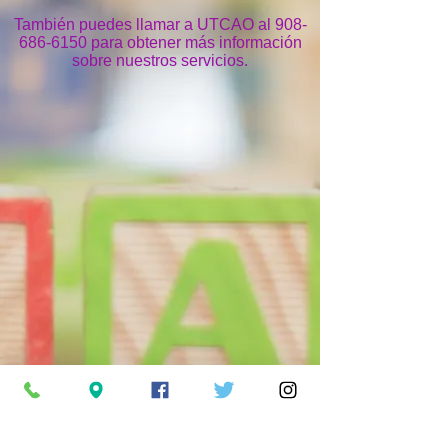
También puedes llamar a UTCAO al
908-
686-6150
para obtener más información
sobre nuestros servicios.
APLICACIONES EN
LINEA